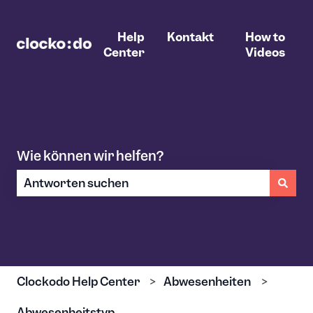
Help
Kontakt
How to
Center
Videos
Wie können wir helfen?
Es gibt keine Vorschläge, da das Suchfeld leer ist.
Clockodo Help Center
Abwesenheiten
Abwesenheitstyp