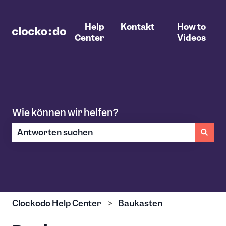
Help
Kontakt
How to
Center
Videos
Wie können wir helfen?
Es gibt keine Vorschläge, da das Suchfeld leer ist.
Clockodo Help Center
Baukasten