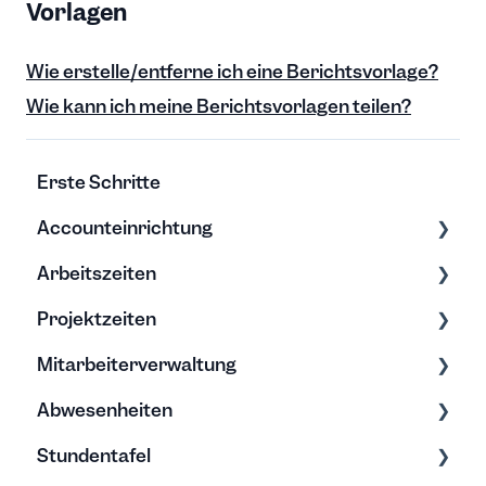
Vorlagen
Wie erstelle/entferne ich eine Berichtsvorlage?
Wie kann ich meine Berichtsvorlagen teilen?
Erste Schritte
Accounteinrichtung
Arbeitszeiten
Einstellungen
Projektzeiten
Export/Import & Backups
Zeiten erfassen
Mitarbeiterverwaltung
Hilfe & Tipps
Zeiten bearbeiten
Erfassung & Bearbeitung
Abwesenheiten
Projektberichte
Bearbeitung & Archivierung
Stundentafel
Budgets
Soll-Arbeitszeit
Allgemein