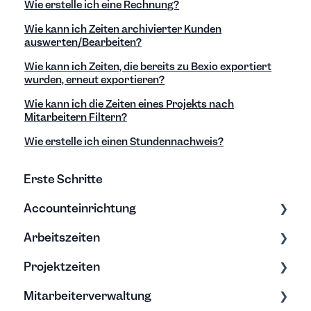
Wie erstelle ich eine Rechnung?
Wie kann ich Zeiten archivierter Kunden
auswerten/Bearbeiten?
Wie kann ich Zeiten, die bereits zu Bexio exportiert
wurden, erneut exportieren?
Wie kann ich die Zeiten eines Projekts nach
Mitarbeitern Filtern?
Wie erstelle ich einen Stundennachweis?
Erste Schritte
Accounteinrichtung
Arbeitszeiten
Einstellungen
Projektzeiten
Export/Import & Backups
Zeiten erfassen
Mitarbeiterverwaltung
Hilfe & Tipps
Zeiten bearbeiten
Erfassung & Bearbeitung