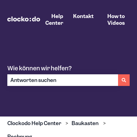
Help
Kontakt
How to
Center
Videos
Wie können wir helfen?
Es gibt keine Vorschläge, da das Suchfeld leer ist.
Clockodo Help Center
Baukasten
Rechnung