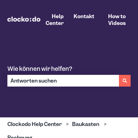
Help
Kontakt
How to
Center
Videos
Wie können wir helfen?
Es gibt keine Vorschläge, da das Suchfeld leer ist.
Clockodo Help Center
Baukasten
Rechnung