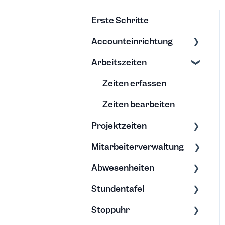
Erste Schritte
Accounteinrichtung
Arbeitszeiten
Einstellungen
Export/Import &
Zeiten erfassen
Backups
Zeiten bearbeiten
Hilfe & Tipps
Projektzeiten
Mitarbeiterverwaltung
Erfassung &
Bearbeitung
Abwesenheiten
Bearbeitung &
Projektberichte
Archivierung
Stundentafel
Allgemein
Budgets
Soll-Arbeitszeit
Stoppuhr
Urlaub
Erfassung &
Rechte
Bearbeitung