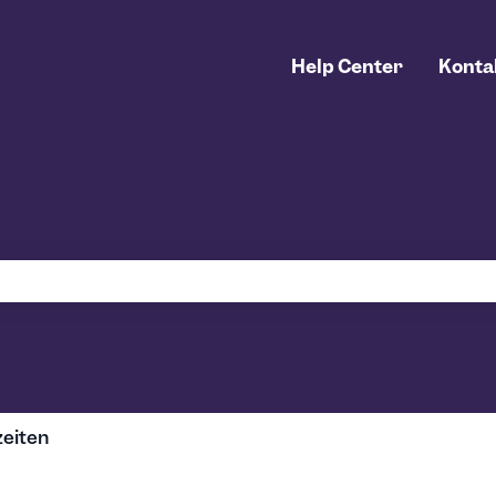
Help Center
Konta
uchfeld leer ist.
zeiten