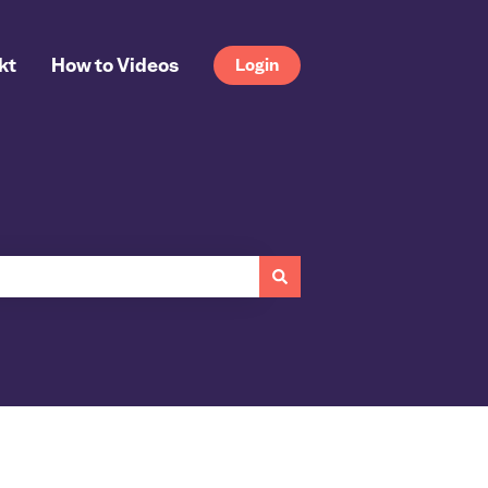
kt
How to Videos
Login