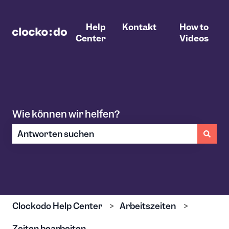
Help
Kontakt
How to
Center
Videos
Wie können wir helfen?
Es gibt keine Vorschläge, da das Suchfeld leer ist.
Clockodo Help Center
Arbeitszeiten
Zeiten bearbeiten