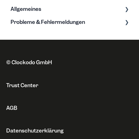
Allgemeines
Tarife & Lizenzen
Probleme & Fehlermeldungen
Anschrift
Grundwissen zur Zeiterfassung
Zahlungsweise
Neue Funktionen
Fehlermeldungen
Kündigung & Sperrung
Datenschutz
Probleme
Rechnungen
Sonstiges
© Clockodo GmbH
Widerruf
Trust Center
AGB
Datenschutzerklärung