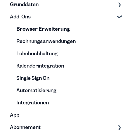
Grunddaten
Gutschriften, Überträge & Auszahlungen
Kalender
Nützliches
Minusstunden
Exporte
Add-Ons
Urlaubsanspruch & Abwesenheiten
Exporte & Berichte
Rechnung
Erfassung
Stundenkonten verstehen
Bearbeitung
Bearbeitung
Browser Erweiterung
Vorlagen
Archivierung
Rechnungsanwendungen
Lohnbuchhaltung
Kalenderintegration
Single Sign On
Automatisierung
Integrationen
App
Abonnement