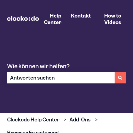
Help
Kontakt
How to
Center
Videos
Wie können wir helfen?
Es gibt keine Vorschläge, da das Suchfeld leer ist.
Clockodo Help Center
Add-Ons
Browser Erweiterung