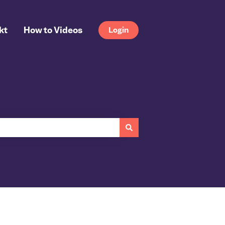
kt
How to Videos
Login