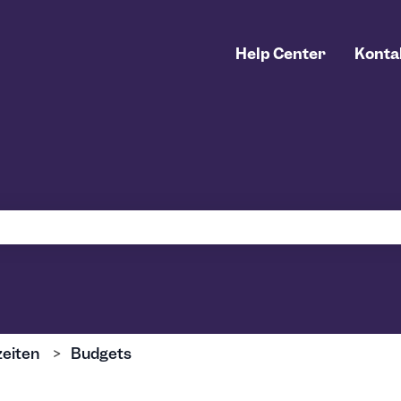
Help Center
Konta
uchfeld leer ist.
zeiten
Budgets