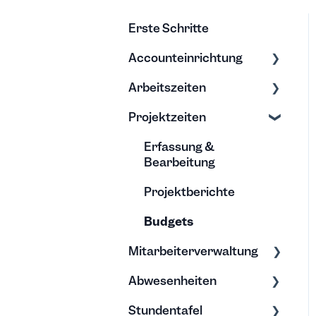
Erste Schritte
Accounteinrichtung
Arbeitszeiten
Einstellungen
Projektzeiten
Export/Import &
Zeiten erfassen
Backups
Zeiten bearbeiten
Erfassung &
Hilfe & Tipps
Bearbeitung
Projektberichte
Budgets
Mitarbeiterverwaltung
Abwesenheiten
Bearbeitung &
Archivierung
Stundentafel
Allgemein