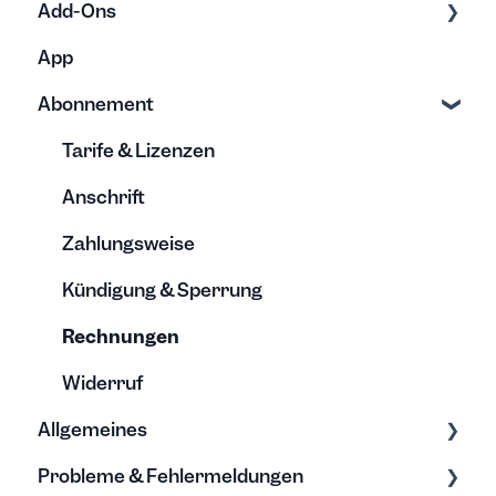
Add-Ons
Urlaubsanspruch & Abwesenheiten
Exporte & Berichte
Rechnung
Erfassung
App
Stundenkonten verstehen
Bearbeitung
Bearbeitung
Browser Erweiterung
Abonnement
Vorlagen
Archivierung
Rechnungsanwendungen
Lohnbuchhaltung
Tarife & Lizenzen
Kalenderintegration
Anschrift
Single Sign On
Zahlungsweise
Automatisierung
Kündigung & Sperrung
Integrationen
Rechnungen
Widerruf
Allgemeines
Probleme & Fehlermeldungen
Grundwissen zur Zeiterfassung