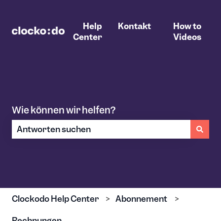
Help
Kontakt
How to
Center
Videos
Wie können wir helfen?
Es gibt keine Vorschläge, da das Suchfeld leer ist.
Clockodo Help Center
Abonnement
Rechnungen