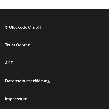
Neue Funktionen
Fehlermeldungen
Datenschutz
Probleme
Sonstiges
© Clockodo GmbH
Trust Center
AGB
Datenschutzerklärung
Impressum