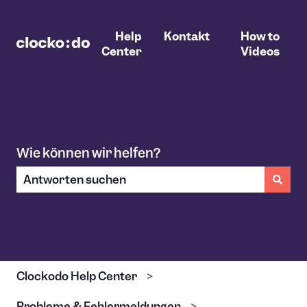
Help
Kontakt
How to
Center
Videos
Wie können wir helfen?
Es gibt keine Vorschläge, da das Suchfeld leer ist.
Clockodo Help Center
Probleme & Fehlermeldungen