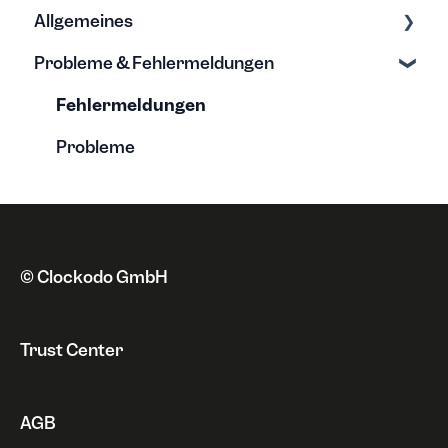
Allgemeines
Lohnbuchhaltung
Tarife & Lizenzen
Probleme & Fehlermeldungen
Kalenderintegration
Anschrift
Grundwissen zur Zeiterfassung
Single Sign On
Zahlungsweise
Neue Funktionen
Fehlermeldungen
Automatisierung
Kündigung & Sperrung
Datenschutz
Probleme
Integrationen
Rechnungen
Sonstiges
Widerruf
© Clockodo GmbH
Trust Center
AGB