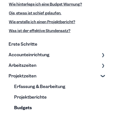
Wie hinterlege ich eine Budget Warnung?
Oje, etwas ist schief gelaufen.
Wie erstelle ich einen Projektbericht?
Was ist der effektive Stundensatz?
Erste Schritte
Accounteinrichtung
Arbeitszeiten
Einstellungen
Projektzeiten
Export/Import & Backups
Zeiten erfassen
Hilfe & Tipps
Zeiten bearbeiten
Erfassung & Bearbeitung
Projektberichte
Budgets