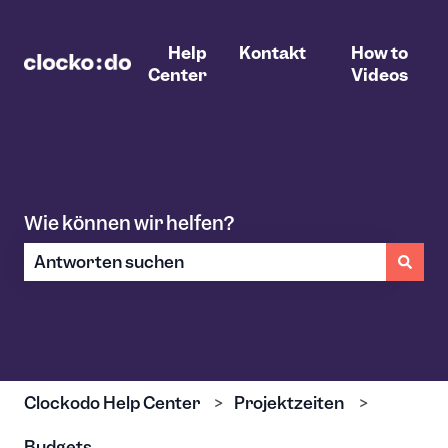
Help
Kontakt
How to
Center
Videos
Wie können wir helfen?
Es gibt keine Vorschläge, da das Suchfeld leer ist.
Clockodo Help Center
Projektzeiten
Budgets