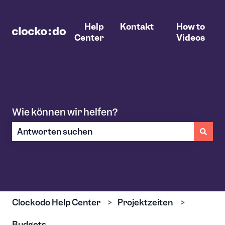
Help
Kontakt
How to
Center
Videos
Wie können wir helfen?
Es gibt keine Vorschläge, da das Suchfeld leer ist.
Clockodo Help Center
Projektzeiten
Budgets