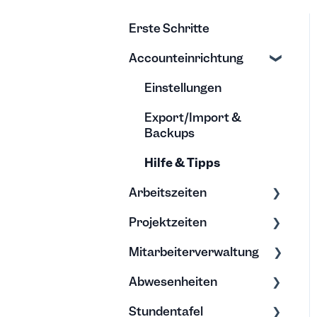
Erste Schritte
Accounteinrichtung
Einstellungen
Export/Import &
Backups
Hilfe & Tipps
Arbeitszeiten
Projektzeiten
Zeiten erfassen
Mitarbeiterverwaltung
Zeiten bearbeiten
Erfassung &
Bearbeitung
Abwesenheiten
Bearbeitung &
Projektberichte
Archivierung
Stundentafel
Allgemein