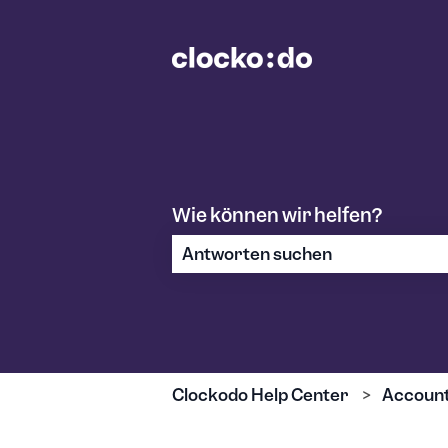
Wie können wir helfen?
Es gibt keine Vorschläge, da das S
Clockodo Help Center
Account