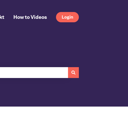
kt
How to Videos
Login