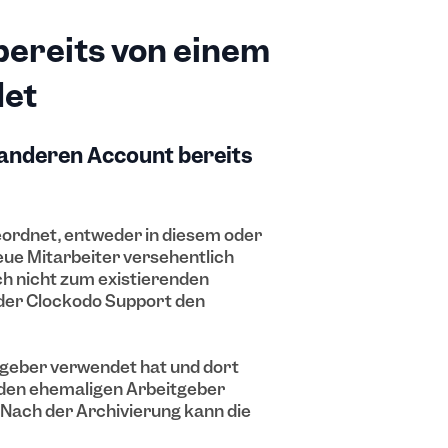
bereits von einem
det
 anderen Account bereits
eordnet, entweder in diesem oder
eue Mitarbeiter versehentlich
h nicht zum existierenden
 der Clockodo Support den
tgeber verwendet hat und dort
r den ehemaligen Arbeitgeber
. Nach der Archivierung kann die