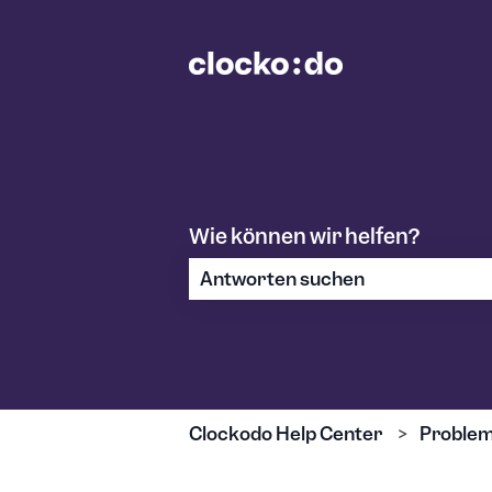
Wie können wir helfen?
Es gibt keine Vorschläge, da das S
Clockodo Help Center
Problem