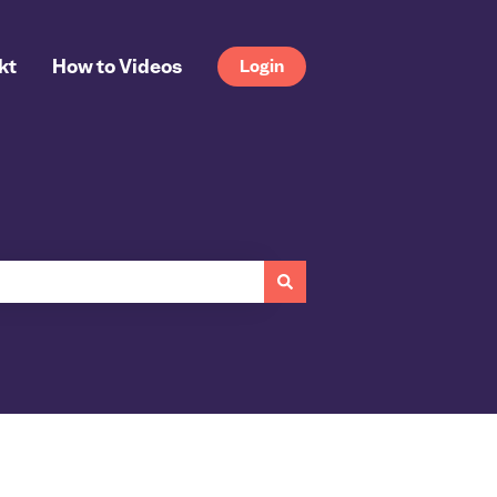
kt
How to Videos
Login