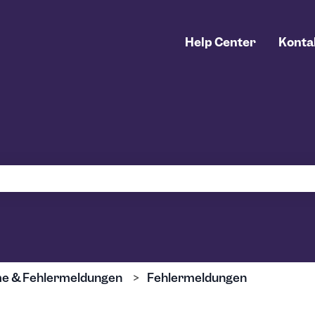
Help Center
Konta
uchfeld leer ist.
e & Fehlermeldungen
Fehlermeldungen