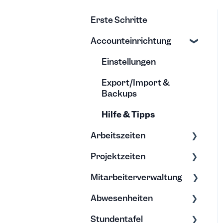
Erste Schritte
Accounteinrichtung
Einstellungen
Export/Import &
Backups
Hilfe & Tipps
Arbeitszeiten
Projektzeiten
Zeiten erfassen
Mitarbeiterverwaltung
Zeiten bearbeiten
Erfassung &
Bearbeitung
Abwesenheiten
Bearbeitung &
Projektberichte
Archivierung
Stundentafel
Allgemein