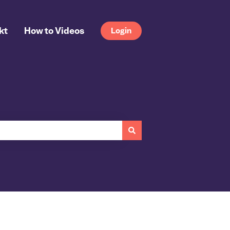
kt
How to Videos
Login