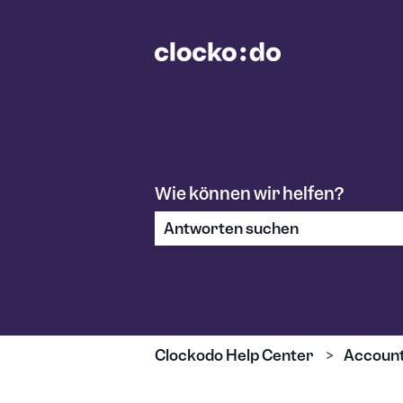
Wie können wir helfen?
Es gibt keine Vorschläge, da das S
Clockodo Help Center
Account