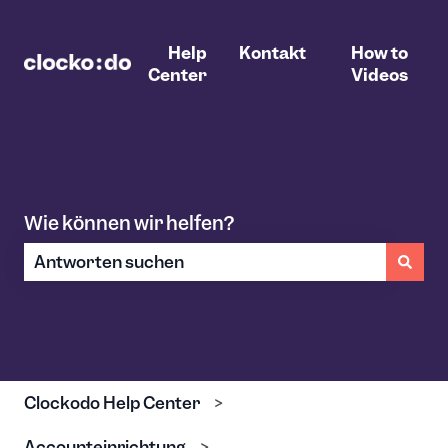
Help
Kontakt
How to
Center
Videos
Wie können wir helfen?
Es gibt keine Vorschläge, da das Suchfeld leer ist.
Clockodo Help Center
Accounteinrichtung