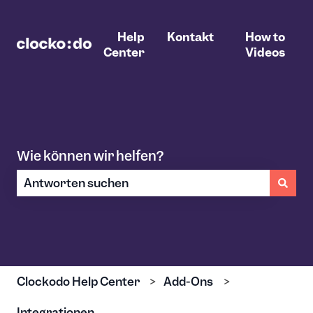
Help
Kontakt
How to
Center
Videos
Wie können wir helfen?
Es gibt keine Vorschläge, da das Suchfeld leer ist.
Clockodo Help Center
Add-Ons
Integrationen