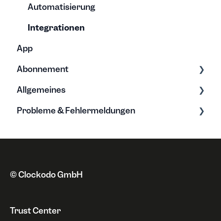
Automatisierung
Integrationen
App
Abonnement
Allgemeines
Tarife & Lizenzen
Probleme & Fehlermeldungen
Anschrift
Grundwissen zur Zeiterfassung
Zahlungsweise
Neue Funktionen
Fehlermeldungen
Kündigung & Sperrung
Datenschutz
Probleme
Rechnungen
Sonstiges
© Clockodo GmbH
Widerruf
Trust Center