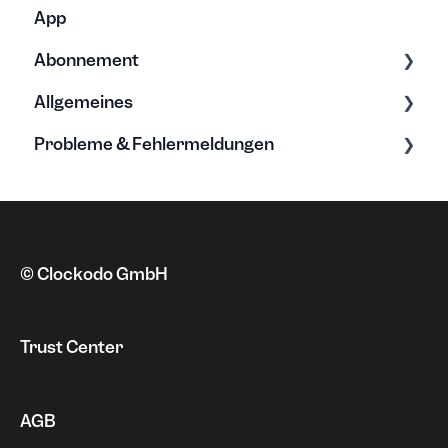
App
Abonnement
Allgemeines
Tarife & Lizenzen
Probleme & Fehlermeldungen
Anschrift
Grundwissen zur Zeiterfassung
Zahlungsweise
Neue Funktionen
Fehlermeldungen
Kündigung & Sperrung
Datenschutz
Probleme
Rechnungen
Sonstiges
© Clockodo GmbH
Widerruf
Trust Center
AGB