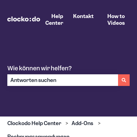
Help
Kontakt
How to
Center
Videos
Wie können wir helfen?
Es gibt keine Vorschläge, da das Suchfeld leer ist.
Clockodo Help Center
Add-Ons
Rechnungsanwendungen