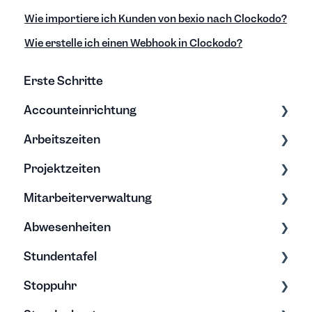
Wie importiere ich Kunden von bexio nach Clockodo?
Wie erstelle ich einen Webhook in Clockodo?
Erste Schritte
Accounteinrichtung
Arbeitszeiten
Einstellungen
Projektzeiten
Export/Import & Backups
Zeiten erfassen
Mitarbeiterverwaltung
Hilfe & Tipps
Zeiten bearbeiten
Erfassung & Bearbeitung
Abwesenheiten
Projektberichte
Bearbeitung & Archivierung
Stundentafel
Budgets
Soll-Arbeitszeit
Allgemein
Stoppuhr
Rechte
Urlaub
Erfassung & Bearbeitung