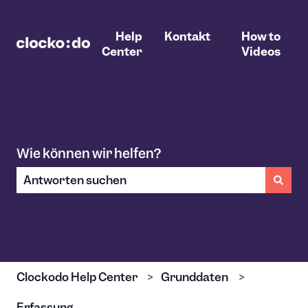
Help
Kontakt
How to
Center
Videos
Wie können wir helfen?
Es gibt keine Vorschläge, da das Suchfeld leer ist.
Clockodo Help Center
Grunddaten
Erfassung