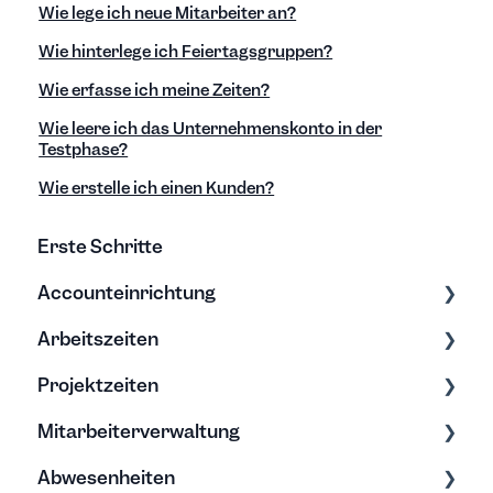
Wie lege ich neue Mitarbeiter an?
Wie hinterlege ich Feiertagsgruppen?
Wie erfasse ich meine Zeiten?
Wie leere ich das Unternehmenskonto in der
Testphase?
Wie erstelle ich einen Kunden?
Erste Schritte
Accounteinrichtung
Arbeitszeiten
Einstellungen
Projektzeiten
Export/Import & Backups
Zeiten erfassen
Mitarbeiterverwaltung
Hilfe & Tipps
Zeiten bearbeiten
Erfassung & Bearbeitung
Abwesenheiten
Projektberichte
Bearbeitung & Archivierung