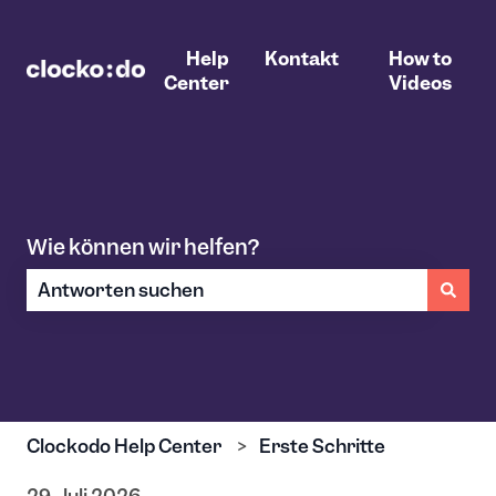
Help
Kontakt
How to
Center
Videos
Wie können wir helfen?
Es gibt keine Vorschläge, da das Suchfeld leer ist.
Clockodo Help Center
Erste Schritte
29. Juli 2026