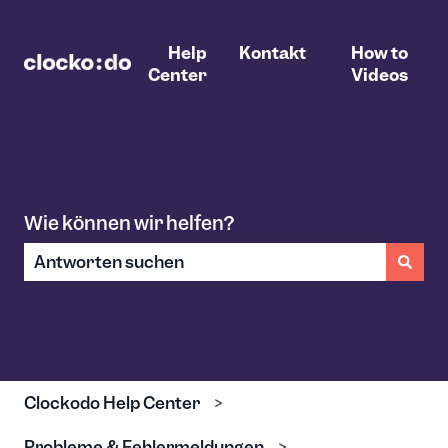
Help
Kontakt
How to
Center
Videos
Wie können wir helfen?
Es gibt keine Vorschläge, da das Suchfeld leer ist.
Clockodo Help Center
Probleme & Fehlermeldungen