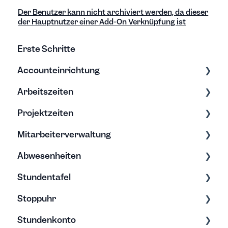
Der Benutzer kann nicht archiviert werden, da dieser
der Hauptnutzer einer Add-On Verknüpfung ist
Erste Schritte
Accounteinrichtung
Arbeitszeiten
Einstellungen
Projektzeiten
Export/Import & Backups
Zeiten erfassen
Mitarbeiterverwaltung
Hilfe & Tipps
Zeiten bearbeiten
Erfassung & Bearbeitung
Abwesenheiten
Projektberichte
Bearbeitung & Archivierung
Stundentafel
Budgets
Soll-Arbeitszeit
Allgemein
Stoppuhr
Rechte
Urlaub
Erfassung & Bearbeitung
Stundenkonto
Passwort & Registrierung
Elternzeit
Stundentafel verstehen
Erfassung & Bearbeitung