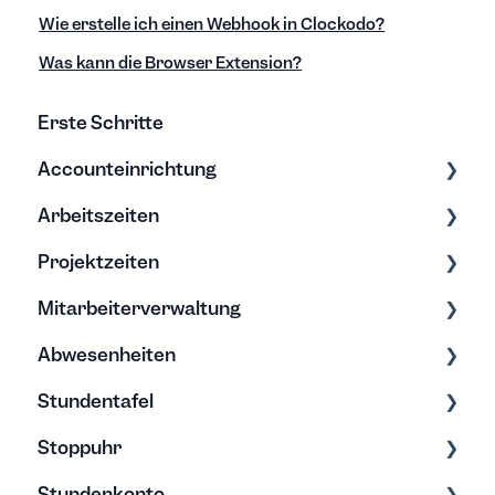
Wie erstelle ich einen Webhook in Clockodo?
Was kann die Browser Extension?
Erste Schritte
Accounteinrichtung
Arbeitszeiten
Einstellungen
Projektzeiten
Export/Import & Backups
Zeiten erfassen
Mitarbeiterverwaltung
Hilfe & Tipps
Zeiten bearbeiten
Erfassung & Bearbeitung
Abwesenheiten
Projektberichte
Bearbeitung & Archivierung
Stundentafel
Budgets
Soll-Arbeitszeit
Allgemein
Stoppuhr
Rechte
Urlaub
Erfassung & Bearbeitung
Stundenkonto
Passwort & Registrierung
Elternzeit
Stundentafel verstehen
Erfassung & Bearbeitung