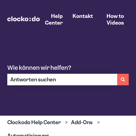
Help
Kontakt
How to
Center
Videos
Wie können wir helfen?
Es gibt keine Vorschläge, da das Suchfeld leer ist.
Clockodo Help Center
Add-Ons
Automatisierung