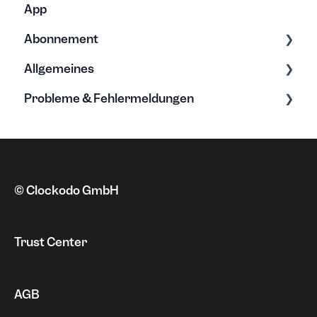
App
Abonnement
Allgemeines
Tarife & Lizenzen
Probleme & Fehlermeldungen
Anschrift
Grundwissen zur Zeiterfassung
Zahlungsweise
Neue Funktionen
Fehlermeldungen
Kündigung & Sperrung
Datenschutz
Probleme
Rechnungen
Sonstiges
© Clockodo GmbH
Widerruf
Trust Center
AGB