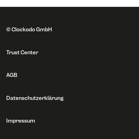
Zahlungsweise
Neue Funktionen
Fehlermeldungen
Kündigung & Sperrung
Datenschutz
Probleme
Rechnungen
Sonstiges
© Clockodo GmbH
Widerruf
Trust Center
AGB
Datenschutzerklärung
Impressum