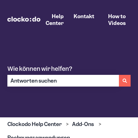
Help
Kontakt
How to
Center
Videos
Wie können wir helfen?
Es gibt keine Vorschläge, da das Suchfeld leer ist.
Clockodo Help Center
Add-Ons
Rechnungsanwendungen