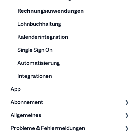
Vorlagen
Archivierung
Rechnungsanwendungen
Lohnbuchhaltung
Kalenderintegration
Single Sign On
Automatisierung
Integrationen
App
Abonnement
Allgemeines
Tarife & Lizenzen
Probleme & Fehlermeldungen
Anschrift
Grundwissen zur Zeiterfassung