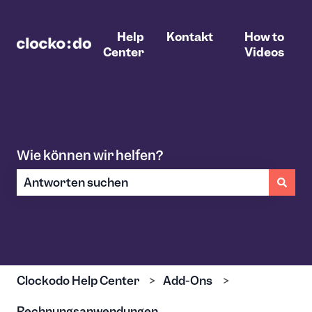
Help
Kontakt
How to
Center
Videos
Wie können wir helfen?
Es gibt keine Vorschläge, da das Suchfeld leer ist.
Clockodo Help Center
Add-Ons
Rechnungsanwendungen