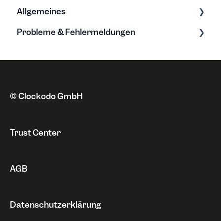
Allgemeines
Tarife & Lizenzen
Probleme & Fehlermeldungen
Anschrift
Grundwissen zur Zeiterfassung
Zahlungsweise
Neue Funktionen
Fehlermeldungen
Kündigung & Sperrung
Datenschutz
Probleme
Rechnungen
Sonstiges
© Clockodo GmbH
Widerruf
Trust Center
AGB
Datenschutzerklärung