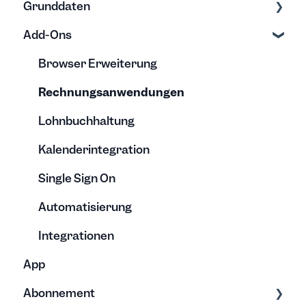
Grunddaten
Gutschriften, Überträge & Auszahlungen
Kalender
Nützliches
Minusstunden
Exporte
Add-Ons
Urlaubsanspruch & Abwesenheiten
Exporte & Berichte
Rechnung
Erfassung
Stundenkonten verstehen
Bearbeitung
Bearbeitung
Browser Erweiterung
Vorlagen
Archivierung
Rechnungsanwendungen
Lohnbuchhaltung
Kalenderintegration
Single Sign On
Automatisierung
Integrationen
App
Abonnement