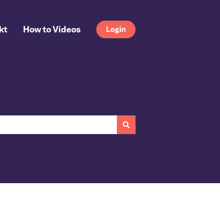
kt
How to Videos
Login