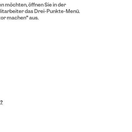
 möchten, öffnen Sie in der
itarbeiter das Drei-Punkte-Menü.
tor machen
“
aus.
n?