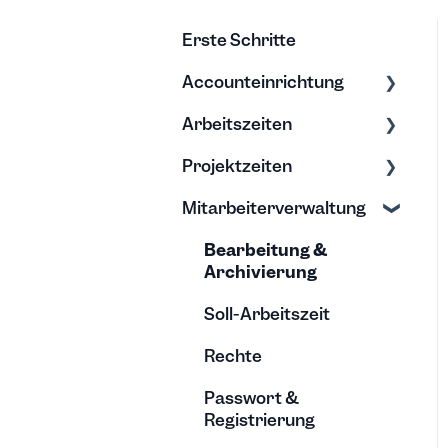
Erste Schritte
Accounteinrichtung
Arbeitszeiten
Einstellungen
Projektzeiten
Export/Import &
Zeiten erfassen
Backups
Mitarbeiterverwaltung
Zeiten bearbeiten
Erfassung &
Hilfe & Tipps
Bearbeitung
Bearbeitung &
Projektberichte
Archivierung
Budgets
Soll-Arbeitszeit
Rechte
Passwort &
Registrierung