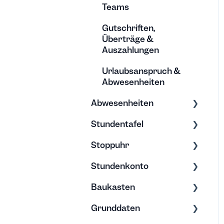
Teams
Gutschriften,
Überträge &
Auszahlungen
Urlaubsanspruch &
Abwesenheiten
Abwesenheiten
Stundentafel
Allgemein
Stoppuhr
Urlaub
Erfassung &
Bearbeitung
Stundenkonto
Elternzeit
Erfassung &
Stundentafel verstehen
Bearbeitung
Baukasten
Abwesenheitstyp
Überstunden
Abwesenheiten
Grunddaten
Kalender
Minusstunden
Exporte
Nützliches