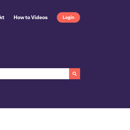
kt
How to Videos
Login