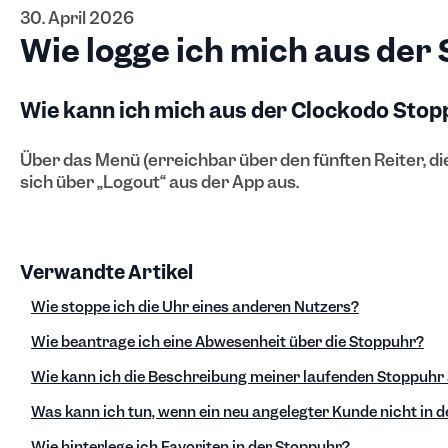
30. April 2026
Wie logge ich mich aus der
Wie kann ich mich aus der Clockodo Sto
Über das Menü (erreichbar über den fünften Reiter, die
sich über „Logout“ aus der App aus.
Verwandte Artikel
Wie stoppe ich die Uhr eines anderen Nutzers?
Wie beantrage ich eine Abwesenheit über die Stoppuhr?
Wie kann ich die Beschreibung meiner laufenden Stoppuhr
Was kann ich tun, wenn ein neu angelegter Kunde nicht in 
Wie hinterlege ich Favoriten in der Stoppuhr?