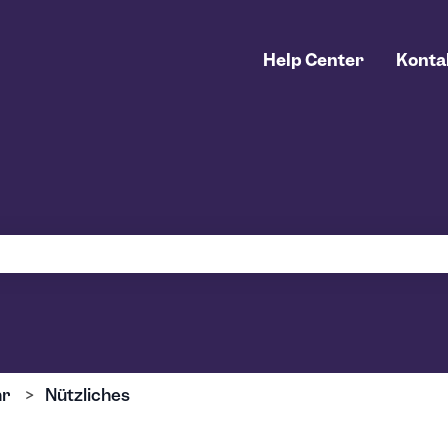
Help Center
Konta
uchfeld leer ist.
hr
Nützliches