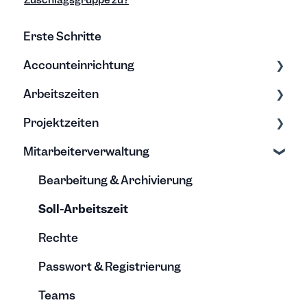
Zuschlagsgruppe zu?
Erste Schritte
Accounteinrichtung
Arbeitszeiten
Einstellungen
Projektzeiten
Export/Import & Backups
Zeiten erfassen
Mitarbeiterverwaltung
Hilfe & Tipps
Zeiten bearbeiten
Erfassung & Bearbeitung
Projektberichte
Bearbeitung & Archivierung
Budgets
Soll-Arbeitszeit
Rechte
Passwort & Registrierung
Teams