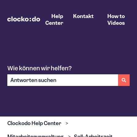
Help
Kontakt
How to
Center
Videos
Wie können wir helfen?
Es gibt keine Vorschläge, da das Suchfeld leer ist.
Clockodo Help Center
Mitarbeiterverwaltung
Soll-Arbeitszeit