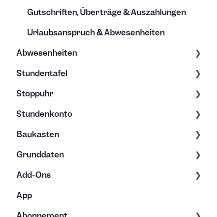
Gutschriften, Überträge & Auszahlungen
Urlaubsanspruch & Abwesenheiten
Abwesenheiten
Stundentafel
Allgemein
Stoppuhr
Urlaub
Erfassung & Bearbeitung
Stundenkonto
Elternzeit
Stundentafel verstehen
Erfassung & Bearbeitung
Baukasten
Abwesenheitstyp
Abwesenheiten
Überstunden
Grunddaten
Kalender
Nützliches
Minusstunden
Exporte
Add-Ons
Exporte & Berichte
Rechnung
Erfassung
App
Stundenkonten verstehen
Bearbeitung
Bearbeitung
Browser Erweiterung
Abonnement
Vorlagen
Archivierung
Rechnungsanwendungen