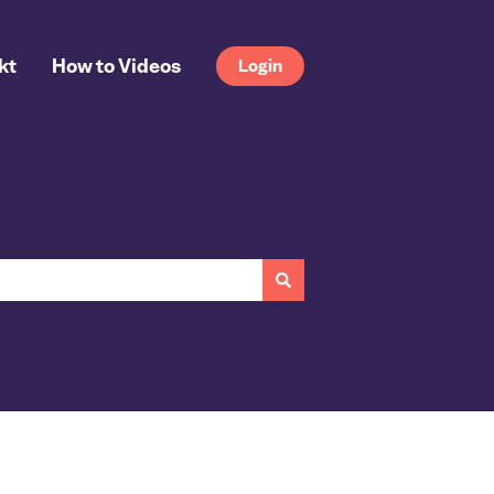
kt
How to Videos
Login