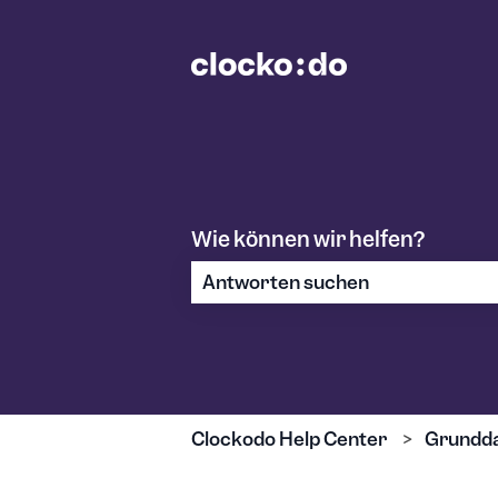
Wie können wir helfen?
Es gibt keine Vorschläge, da das S
Clockodo Help Center
Grundd