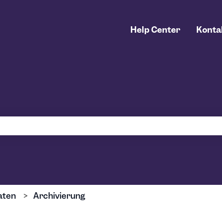
Help Center
Konta
uchfeld leer ist.
aten
Archivierung