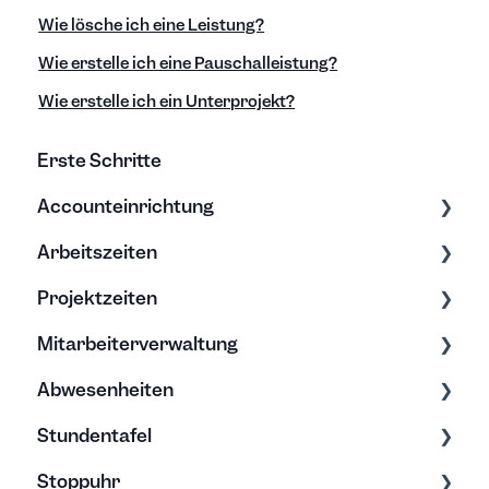
Wie lösche ich eine Leistung?
Wie erstelle ich eine Pauschalleistung?
Wie erstelle ich ein Unterprojekt?
Erste Schritte
Accounteinrichtung
Arbeitszeiten
Einstellungen
Projektzeiten
Export/Import & Backups
Zeiten erfassen
Mitarbeiterverwaltung
Hilfe & Tipps
Zeiten bearbeiten
Erfassung & Bearbeitung
Abwesenheiten
Projektberichte
Bearbeitung & Archivierung
Stundentafel
Budgets
Soll-Arbeitszeit
Allgemein
Stoppuhr
Rechte
Urlaub
Erfassung & Bearbeitung