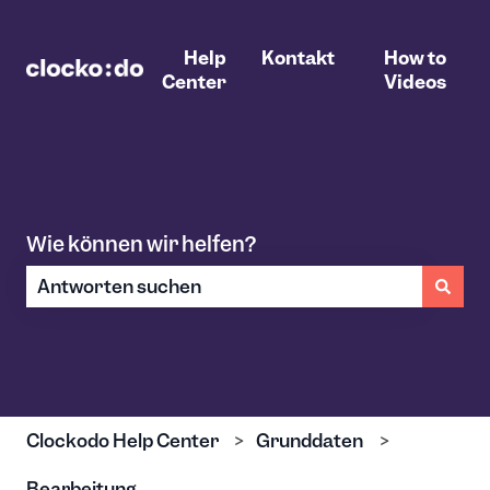
Help
Kontakt
How to
Center
Videos
Wie können wir helfen?
Es gibt keine Vorschläge, da das Suchfeld leer ist.
Clockodo Help Center
Grunddaten
Bearbeitung