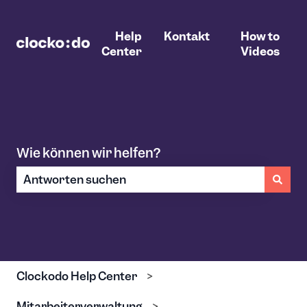
Help
Kontakt
How to
Center
Videos
Wie können wir helfen?
Es gibt keine Vorschläge, da das Suchfeld leer ist.
Clockodo Help Center
Mitarbeiterverwaltung