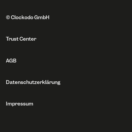
Automatisierung
Kündigung & Sperrung
Datenschutz
Probleme
Integrationen
Rechnungen
Sonstiges
© Clockodo GmbH
Widerruf
Trust Center
AGB
Datenschutzerklärung
Impressum