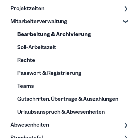
Projektzeiten
Export/Import & Backups
Zeiten erfassen
Mitarbeiterverwaltung
Hilfe & Tipps
Zeiten bearbeiten
Erfassung & Bearbeitung
Projektberichte
Bearbeitung & Archivierung
Budgets
Soll-Arbeitszeit
Rechte
Passwort & Registrierung
Teams
Gutschriften, Überträge & Auszahlungen
Urlaubsanspruch & Abwesenheiten
Abwesenheiten
Stundentafel
Allgemein