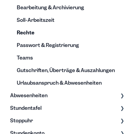
Projektberichte
Bearbeitung & Archivierung
Budgets
Soll-Arbeitszeit
Rechte
Passwort & Registrierung
Teams
Gutschriften, Überträge & Auszahlungen
Urlaubsanspruch & Abwesenheiten
Abwesenheiten
Stundentafel
Allgemein
Stoppuhr
Urlaub
Erfassung & Bearbeitung
Stundenkonto
Elternzeit
Stundentafel verstehen
Erfassung & Bearbeitung