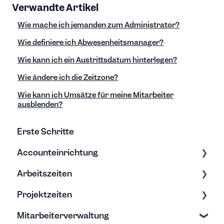
Verwandte Artikel
Wie mache ich jemanden zum Administrator?
Wie definiere ich Abwesenheitsmanager?
Wie kann ich ein Austrittsdatum hinterlegen?
Wie ändere ich die Zeitzone?
Wie kann ich Umsätze für meine Mitarbeiter
ausblenden?
Erste Schritte
Accounteinrichtung
Arbeitszeiten
Einstellungen
Projektzeiten
Export/Import & Backups
Zeiten erfassen
Mitarbeiterverwaltung
Hilfe & Tipps
Zeiten bearbeiten
Erfassung & Bearbeitung