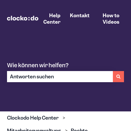
Help
Kontakt
How to
Center
Videos
Wie können wir helfen?
Es gibt keine Vorschläge, da das Suchfeld leer ist.
Clockodo Help Center
Mitarbeiterverwaltung
Rechte