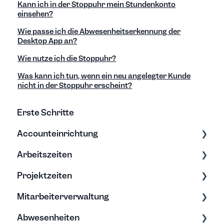
Kann ich in der Stoppuhr mein Stundenkonto
einsehen?
Wie passe ich die Abwesenheitserkennung der
Desktop App an?
Wie nutze ich die Stoppuhr?
Was kann ich tun, wenn ein neu angelegter Kunde
nicht in der Stoppuhr erscheint?
Erste Schritte
Accounteinrichtung
Arbeitszeiten
Einstellungen
Projektzeiten
Export/Import & Backups
Zeiten erfassen
Mitarbeiterverwaltung
Hilfe & Tipps
Zeiten bearbeiten
Erfassung & Bearbeitung
Abwesenheiten
Projektberichte
Bearbeitung & Archivierung