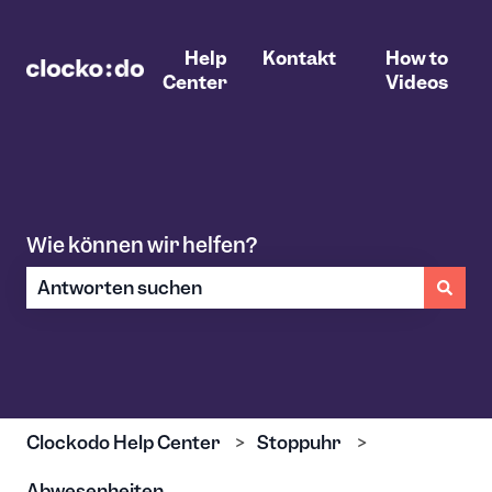
Help
Kontakt
How to
Center
Videos
Wie können wir helfen?
Es gibt keine Vorschläge, da das Suchfeld leer ist.
Clockodo Help Center
Stoppuhr
Abwesenheiten