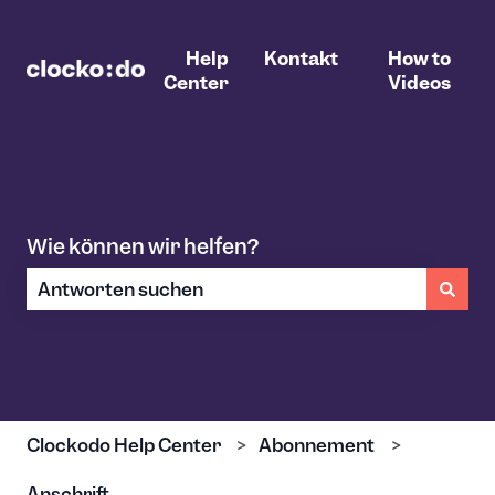
Help
Kontakt
How to
Center
Videos
Wie können wir helfen?
Es gibt keine Vorschläge, da das Suchfeld leer ist.
Clockodo Help Center
Abonnement
Anschrift