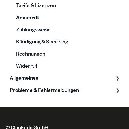
Lohnbuchhaltung
Tarife & Lizenzen
Kalenderintegration
Anschrift
Single Sign On
Zahlungsweise
Automatisierung
Kündigung & Sperrung
Integrationen
Rechnungen
Widerruf
Allgemeines
Probleme & Fehlermeldungen
Grundwissen zur Zeiterfassung
Neue Funktionen
Fehlermeldungen
Datenschutz
Probleme
Sonstiges
© Clockodo GmbH