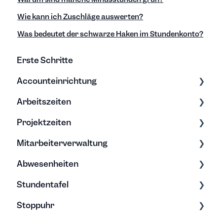
Wie kann ich Zuschläge auswerten?
Was bedeutet der schwarze Haken im Stundenkonto?
Erste Schritte
Accounteinrichtung
Arbeitszeiten
Einstellungen
Projektzeiten
Export/Import & Backups
Zeiten erfassen
Mitarbeiterverwaltung
Hilfe & Tipps
Zeiten bearbeiten
Erfassung & Bearbeitung
Abwesenheiten
Projektberichte
Bearbeitung & Archivierung
Stundentafel
Budgets
Soll-Arbeitszeit
Allgemein
Stoppuhr
Rechte
Urlaub
Erfassung & Bearbeitung