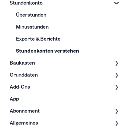
Stundenkonto
Passwort & Registrierung
Elternzeit
Stundentafel verstehen
Erfassung & Bearbeitung
Teams
Abwesenheitstyp
Abwesenheiten
Überstunden
Gutschriften, Überträge & Auszahlungen
Kalender
Nützliches
Minusstunden
Urlaubsanspruch & Abwesenheiten
Exporte & Berichte
Stundenkonten verstehen
Baukasten
Grunddaten
Exporte
Add-Ons
Rechnung
Erfassung
App
Bearbeitung
Bearbeitung
Browser Erweiterung
Abonnement
Vorlagen
Archivierung
Rechnungsanwendungen
Allgemeines
Lohnbuchhaltung
Tarife & Lizenzen