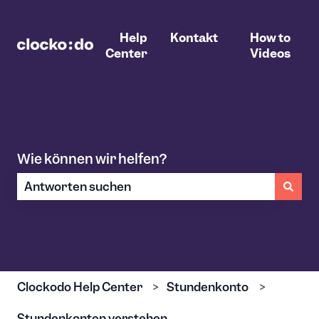
Help
Kontakt
How to
Center
Videos
Wie können wir helfen?
Es gibt keine Vorschläge, da das Suchfeld leer ist.
Clockodo Help Center
Stundenkonto
Stundenkonten verstehen