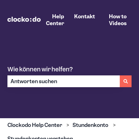
Help
Kontakt
How to
Center
Videos
Wie können wir helfen?
Es gibt keine Vorschläge, da das Suchfeld leer ist.
Clockodo Help Center
Stundenkonto
Stundenkonten verstehen