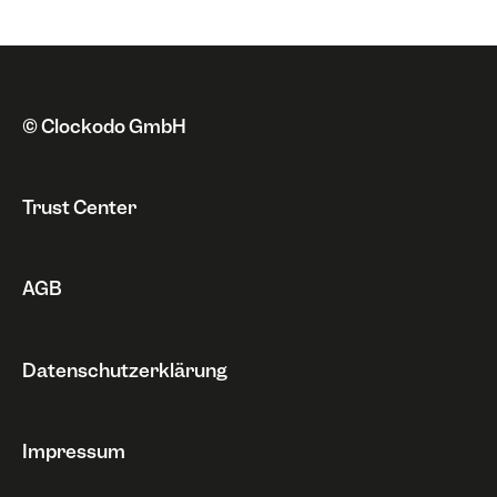
Integrationen
Rechnungen
Sonstiges
Widerruf
© Clockodo GmbH
Trust Center
AGB
Datenschutzerklärung
Impressum