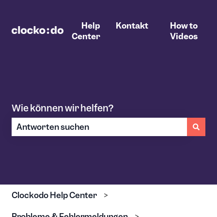
Help
Kontakt
How to
Center
Videos
Wie können wir helfen?
Es gibt keine Vorschläge, da das Suchfeld leer ist.
Clockodo Help Center
Probleme & Fehlermeldungen