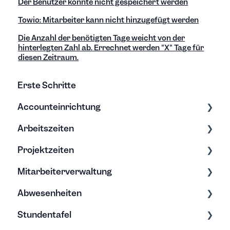
Der Benutzer konnte nicht gespeichert werden
Towio: Mitarbeiter kann nicht hinzugefügt werden
Die Anzahl der benötigten Tage weicht von der
hinterlegten Zahl ab. Errechnet werden "X" Tage für
diesen Zeitraum.
Erste Schritte
Accounteinrichtung
Arbeitszeiten
Einstellungen
Projektzeiten
Export/Import & Backups
Zeiten erfassen
Mitarbeiterverwaltung
Hilfe & Tipps
Zeiten bearbeiten
Erfassung & Bearbeitung
Abwesenheiten
Projektberichte
Bearbeitung & Archivierung
Stundentafel
Budgets
Soll-Arbeitszeit
Allgemein