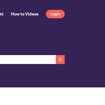
kt
How to Videos
Login