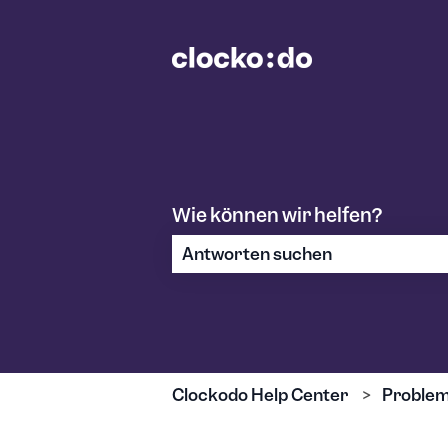
Wie können wir helfen?
Es gibt keine Vorschläge, da das S
Clockodo Help Center
Problem