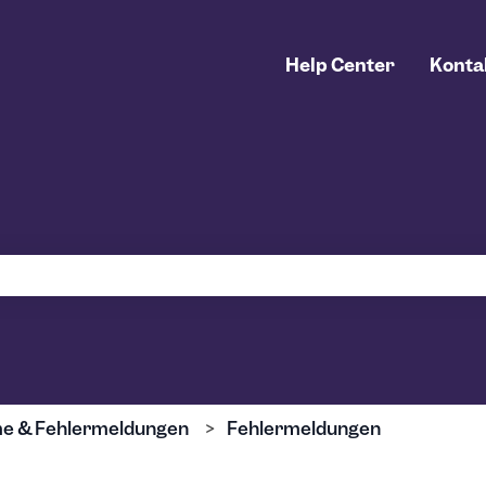
Help Center
Konta
uchfeld leer ist.
e & Fehlermeldungen
Fehlermeldungen