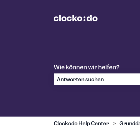
Wie können wir helfen?
Es gibt keine Vorschläge, da das S
Clockodo Help Center
Grundd