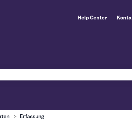
Help Center
Konta
uchfeld leer ist.
aten
Erfassung