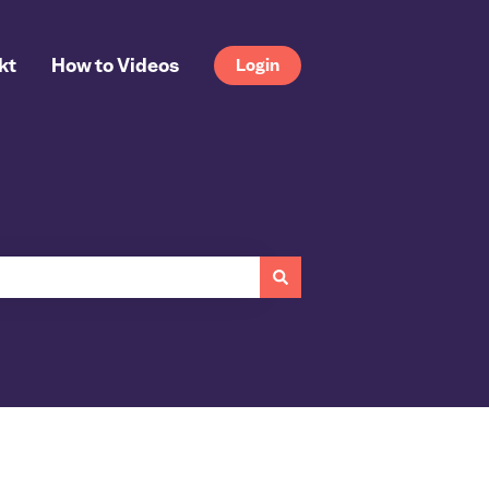
kt
How to Videos
Login