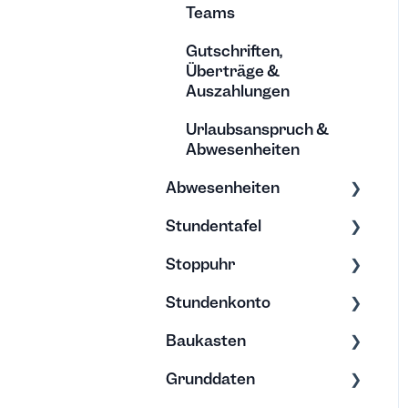
Teams
Gutschriften,
Überträge &
Auszahlungen
Urlaubsanspruch &
Abwesenheiten
Abwesenheiten
Stundentafel
Allgemein
Stoppuhr
Urlaub
Erfassung &
Bearbeitung
Stundenkonto
Elternzeit
Erfassung &
Stundentafel verstehen
Bearbeitung
Baukasten
Abwesenheitstyp
Überstunden
Abwesenheiten
Grunddaten
Kalender
Minusstunden
Exporte
Nützliches