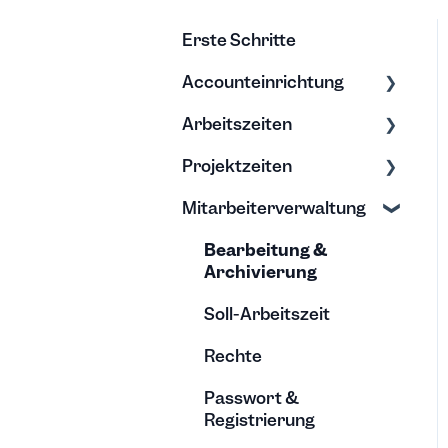
Erste Schritte
Accounteinrichtung
Arbeitszeiten
Einstellungen
Projektzeiten
Export/Import &
Zeiten erfassen
Backups
Mitarbeiterverwaltung
Zeiten bearbeiten
Erfassung &
Hilfe & Tipps
Bearbeitung
Bearbeitung &
Projektberichte
Archivierung
Budgets
Soll-Arbeitszeit
Rechte
Passwort &
Registrierung