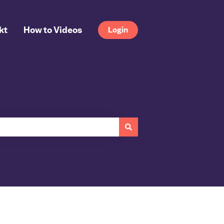
kt
How to Videos
Login