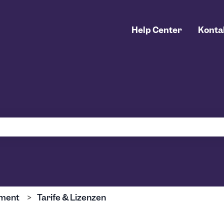
Help Center
Konta
uchfeld leer ist.
ment
Tarife & Lizenzen