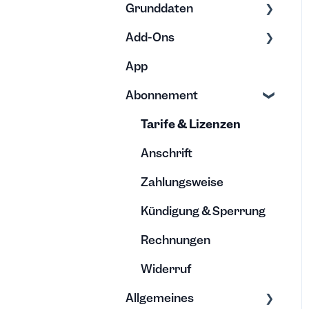
Grunddaten
Kalender
Minusstunden
Exporte
Teams
Nützliches
Add-Ons
Exporte & Berichte
Rechnung
Erfassung
Gutschriften,
Überträge &
App
Stundenkonten
Bearbeitung
Bearbeitung
Browser Erweiterung
Auszahlungen
verstehen
Abonnement
Vorlagen
Archivierung
Rechnungsanwendung
Urlaubsanspruch &
en
Abwesenheiten
Tarife & Lizenzen
Lohnbuchhaltung
Anschrift
Kalenderintegration
Zahlungsweise
Single Sign On
Kündigung & Sperrung
Automatisierung
Rechnungen
Integrationen
Widerruf
Allgemeines