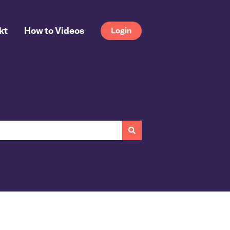
kt
How to Videos
Login