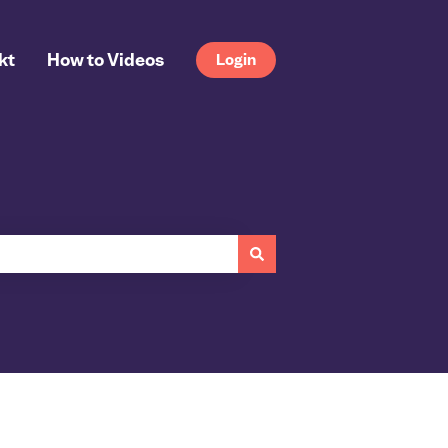
kt
How to Videos
Login