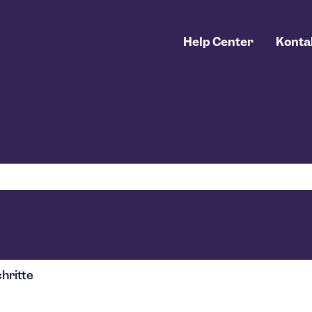
Help Center
Konta
uchfeld leer ist.
hritte