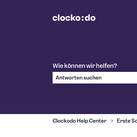
Wie können wir helfen?
Es gibt keine Vorschläge, da das S
Clockodo Help Center
Erste Sc