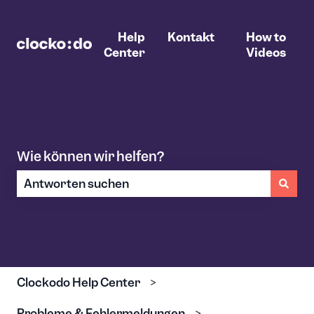
Help
Kontakt
How to
Center
Videos
Wie können wir helfen?
Es gibt keine Vorschläge, da das Suchfeld leer ist.
Clockodo Help Center
Probleme & Fehlermeldungen