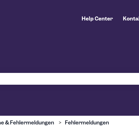
Help Center
Konta
uchfeld leer ist.
e & Fehlermeldungen
Fehlermeldungen