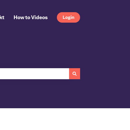
kt
How to Videos
Login