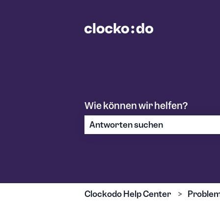
Wie können wir helfen?
Es gibt keine Vorschläge, da das S
Clockodo Help Center
Problem