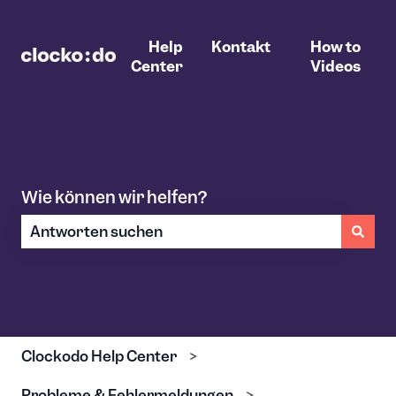
Help
Kontakt
How to
Center
Videos
Wie können wir helfen?
Es gibt keine Vorschläge, da das Suchfeld leer ist.
Clockodo Help Center
Probleme & Fehlermeldungen