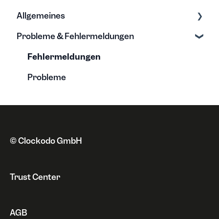
Allgemeines
Lohnbuchhaltung
Tarife & Lizenzen
Probleme & Fehlermeldungen
Kalenderintegration
Anschrift
Grundwissen zur Zeiterfassung
Single Sign On
Zahlungsweise
Neue Funktionen
Fehlermeldungen
Automatisierung
Kündigung & Sperrung
Datenschutz
Probleme
Integrationen
Rechnungen
Sonstiges
Widerruf
© Clockodo GmbH
Trust Center
AGB