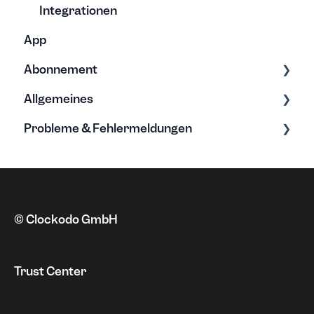
Integrationen
App
Abonnement
Allgemeines
Tarife & Lizenzen
Probleme & Fehlermeldungen
Anschrift
Grundwissen zur Zeiterfassung
Zahlungsweise
Neue Funktionen
Fehlermeldungen
Kündigung & Sperrung
Datenschutz
Probleme
Rechnungen
Sonstiges
© Clockodo GmbH
Widerruf
Trust Center