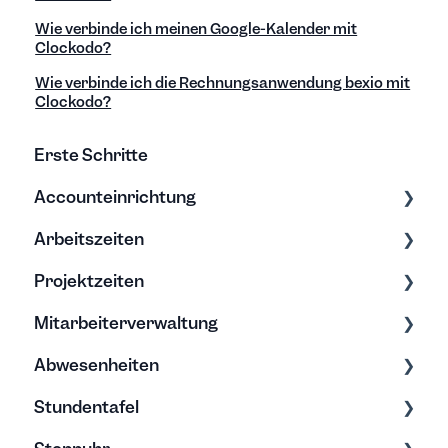
Wie verbinde ich meinen Google-Kalender mit
Clockodo?
Wie verbinde ich die Rechnungsanwendung bexio mit
Clockodo?
Erste Schritte
Accounteinrichtung
Arbeitszeiten
Einstellungen
Projektzeiten
Export/Import & Backups
Zeiten erfassen
Mitarbeiterverwaltung
Hilfe & Tipps
Zeiten bearbeiten
Erfassung & Bearbeitung
Abwesenheiten
Projektberichte
Bearbeitung & Archivierung
Stundentafel
Budgets
Soll-Arbeitszeit
Allgemein