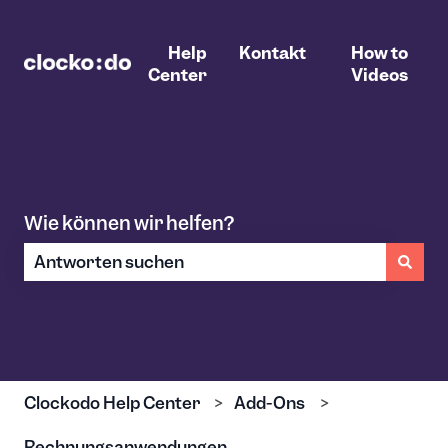
Help
Kontakt
How to
Center
Videos
Wie können wir helfen?
Es gibt keine Vorschläge, da das Suchfeld leer ist.
Clockodo Help Center
Add-Ons
Rechnungsanwendungen